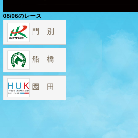
08/06のレース
門 別
船 橋
園 田